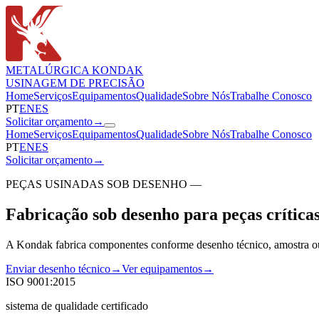
METALÚRGICA KONDAK
USINAGEM DE PRECISÃO
Home
Serviços
Equipamentos
Qualidade
Sobre Nós
Trabalhe Conosco
PT
EN
ES
Solicitar orçamento
→
Home
Serviços
Equipamentos
Qualidade
Sobre Nós
Trabalhe Conosco
PT
EN
ES
Solicitar orçamento
→
PEÇAS USINADAS SOB DESENHO —
Fabricação sob desenho para peças críticas
A Kondak fabrica componentes conforme desenho técnico, amostra ou e
Enviar desenho técnico
→
Ver equipamentos
→
ISO 9001:2015
sistema de qualidade certificado