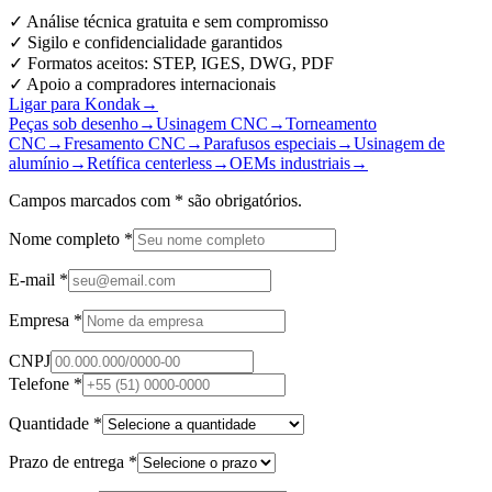
✓
Análise técnica gratuita e sem compromisso
✓
Sigilo e confidencialidade garantidos
✓
Formatos aceitos: STEP, IGES, DWG, PDF
✓
Apoio a compradores internacionais
Ligar para Kondak
→
Peças sob desenho
→
Usinagem CNC
→
Torneamento
CNC
→
Fresamento CNC
→
Parafusos especiais
→
Usinagem de
alumínio
→
Retífica centerless
→
OEMs industriais
→
Campos marcados com
*
são obrigatórios.
Nome completo
*
E-mail
*
Empresa
*
CNPJ
Telefone
*
Quantidade
*
Prazo de entrega
*