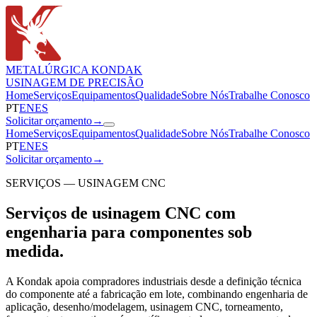
METALÚRGICA KONDAK
USINAGEM DE PRECISÃO
Home
Serviços
Equipamentos
Qualidade
Sobre Nós
Trabalhe Conosco
PT
EN
ES
Solicitar orçamento
→
Home
Serviços
Equipamentos
Qualidade
Sobre Nós
Trabalhe Conosco
PT
EN
ES
Solicitar orçamento
→
SERVIÇOS — USINAGEM CNC
Serviços de usinagem CNC com
engenharia para componentes sob
medida.
A Kondak apoia compradores industriais desde a definição técnica
do componente até a fabricação em lote, combinando engenharia de
aplicação, desenho/modelagem, usinagem CNC, torneamento,