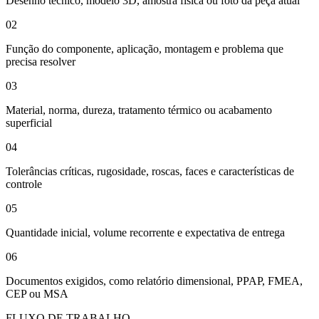
Desenho técnico, modelo 3D, amostra física ou foto da peça atual
02
Função do componente, aplicação, montagem e problema que
precisa resolver
03
Material, norma, dureza, tratamento térmico ou acabamento
superficial
04
Tolerâncias críticas, rugosidade, roscas, faces e características de
controle
05
Quantidade inicial, volume recorrente e expectativa de entrega
06
Documentos exigidos, como relatório dimensional, PPAP, FMEA,
CEP ou MSA
FLUXO DE TRABALHO —