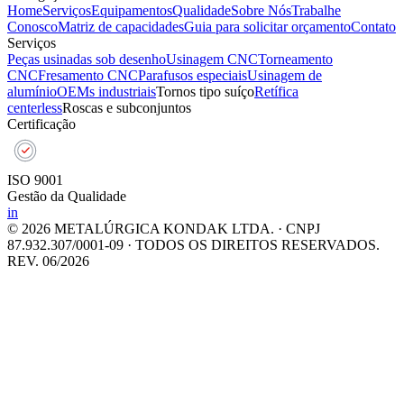
Home
Serviços
Equipamentos
Qualidade
Sobre Nós
Trabalhe
Conosco
Matriz de capacidades
Guia para solicitar orçamento
Contato
Serviços
Peças usinadas sob desenho
Usinagem CNC
Torneamento
CNC
Fresamento CNC
Parafusos especiais
Usinagem de
alumínio
OEMs industriais
Tornos tipo suíço
Retífica
centerless
Roscas e subconjuntos
Certificação
ISO 9001
Gestão da Qualidade
in
© 2026 METALÚRGICA KONDAK LTDA. · CNPJ
87.932.307/0001-09 · TODOS OS DIREITOS RESERVADOS.
REV. 06/2026