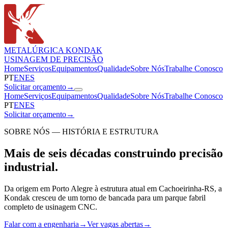
METALÚRGICA KONDAK
USINAGEM DE PRECISÃO
Home
Serviços
Equipamentos
Qualidade
Sobre Nós
Trabalhe Conosco
PT
EN
ES
Solicitar orçamento
→
Home
Serviços
Equipamentos
Qualidade
Sobre Nós
Trabalhe Conosco
PT
EN
ES
Solicitar orçamento
→
SOBRE NÓS — HISTÓRIA E ESTRUTURA
Mais de seis décadas construindo precisão
industrial.
Da origem em Porto Alegre à estrutura atual em Cachoeirinha-RS, a
Kondak cresceu de um torno de bancada para um parque fabril
completo de usinagem CNC.
Falar com a engenharia
→
Ver vagas abertas
→