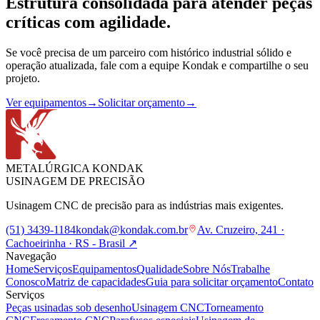
Estrutura consolidada para atender peças
críticas com agilidade.
Se você precisa de um parceiro com histórico industrial sólido e
operação atualizada, fale com a equipe Kondak e compartilhe o seu
projeto.
Ver equipamentos
→
Solicitar orçamento
→
METALÚRGICA KONDAK
USINAGEM DE PRECISÃO
Usinagem CNC de precisão para as indústrias mais exigentes.
(51) 3439-1184
kondak@kondak.com.br
Av. Cruzeiro, 241 ·
Cachoeirinha · RS - Brasil
↗
Navegação
Home
Serviços
Equipamentos
Qualidade
Sobre Nós
Trabalhe
Conosco
Matriz de capacidades
Guia para solicitar orçamento
Contato
Serviços
Peças usinadas sob desenho
Usinagem CNC
Torneamento