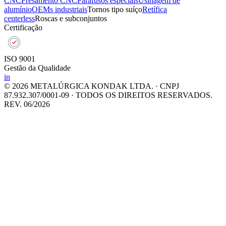
CNC
Fresamento CNC
Parafusos especiais
Usinagem de
alumínio
OEMs industriais
Tornos tipo suíço
Retífica
centerless
Roscas e subconjuntos
Certificação
ISO 9001
Gestão da Qualidade
in
© 2026 METALÚRGICA KONDAK LTDA. · CNPJ
87.932.307/0001-09 · TODOS OS DIREITOS RESERVADOS.
REV. 06/2026