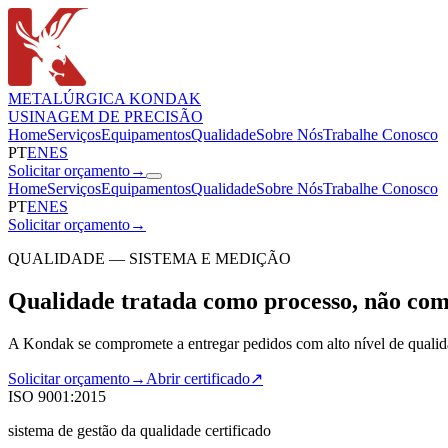
METALÚRGICA KONDAK
USINAGEM DE PRECISÃO
Home
Serviços
Equipamentos
Qualidade
Sobre Nós
Trabalhe Conosco
PT
EN
ES
Solicitar orçamento
→
Home
Serviços
Equipamentos
Qualidade
Sobre Nós
Trabalhe Conosco
PT
EN
ES
Solicitar orçamento
→
QUALIDADE — SISTEMA E MEDIÇÃO
Qualidade tratada como processo, não como
A Kondak se compromete a entregar pedidos com alto nível de qualida
Solicitar orçamento
→
Abrir certificado
↗
ISO 9001:2015
sistema de gestão da qualidade certificado